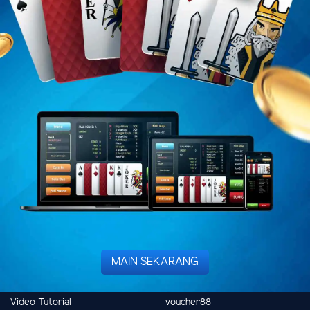
MAIN SEKARANG
Video Tutorial
voucher88