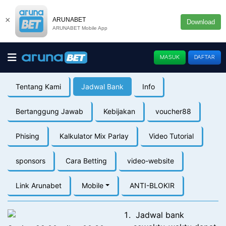
×
ARUNABET
Download
ARUNABET Mobile App
MASUK
DAFTAR
Tentang Kami
Jadwal Bank
Info
Bertanggung Jawab
Kebijakan
voucher88
Phising
Kalkulator Mix Parlay
Video Tutorial
sponsors
Cara Betting
video-website
Link Arunabet
Mobile
ANTI-BLOKIR
Jadwal bank