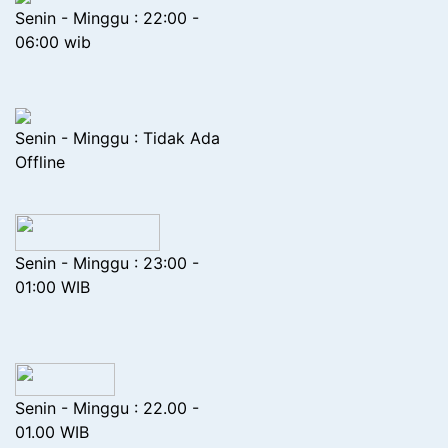
Senin - Minggu : 22:00 -
06:00 wib
Senin - Minggu : Tidak Ada
Offline
Senin - Minggu : 23:00 -
01:00 WIB
Senin - Minggu : 22.00 -
01.00 WIB