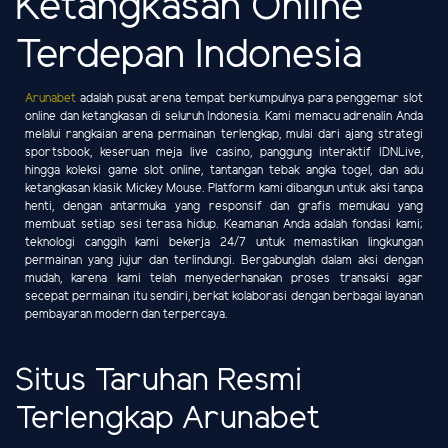
Ketangkasan Online
Terdepan Indonesia
Arunabet
adalah pusat arena tempat berkumpulnya para penggemar slot
online dan ketangkasan di seluruh Indonesia. Kami memacu adrenalin Anda
melalui rangkaian arena permainan terlengkap, mulai dari ajang strategi
sportsbook, keseruan meja live casino, panggung interaktif IDNLive,
hingga koleksi game slot online, tantangan tebak angka togel, dan adu
ketangkasan klasik Mickey Mouse. Platform kami dibangun untuk aksi tanpa
henti, dengan antarmuka yang responsif dan grafis memukau yang
membuat setiap sesi terasa hidup. Keamanan Anda adalah fondasi kami;
teknologi canggih kami bekerja 24/7 untuk memastikan lingkungan
permainan yang jujur dan terlindungi. Bergabunglah dalam aksi dengan
mudah, karena kami telah menyederhanakan proses transaksi agar
secepat permainan itu sendiri, berkat kolaborasi dengan berbagai layanan
pembayaran modern dan terpercaya.
Situs Taruhan Resmi
Terlengkap Arunabet