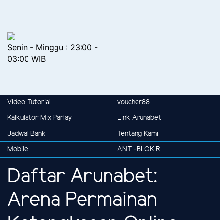
Senin - Minggu : 23:00 -
03:00 WIB
Video Tutorial
voucher88
Kalkulator Mix Parlay
Link Arunabet
Jadwal Bank
Tentang Kami
Mobile
ANTI-BLOKIR
Daftar Arunabet:
Arena Permainan